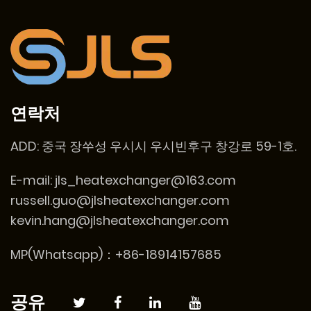
연락처
ADD:
중국 장쑤성 우시시 우시빈후구 창강로 59-1호.
E-mail:
jls_heatexchanger@163.com
russell.guo@jlsheatexchanger.com
kevin.hang@jlsheatexchanger.com
MP(Whatsapp)：+86-18914157685
공유