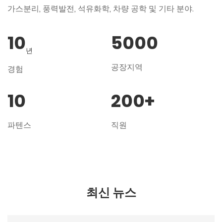
가스분리, 풍력발전, 석유화학, 차량 공학 및 기타 분야.
10
5000
년
공장지역
경험
10
200
+
파텐스
직원
최신 뉴스