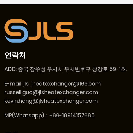
연락처
ADD:
중국 장쑤성 우시시 우시빈후구 창강로 59-1호.
E-mail:
jls_heatexchanger@163.com
russell.guo@jlsheatexchanger.com
kevin.hang@jlsheatexchanger.com
MP(Whatsapp)：+86-18914157685