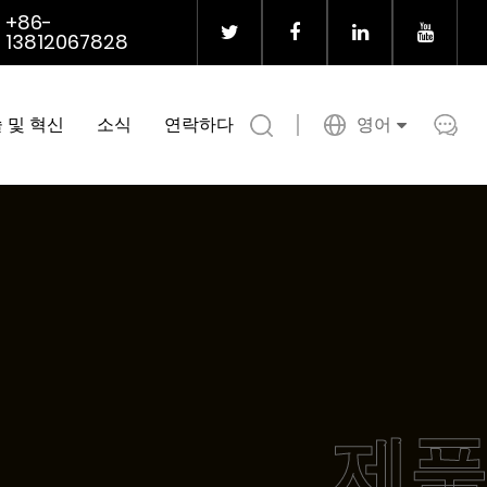
+86-
13812067828
 및 혁신
소식
연락하다
영어
제품