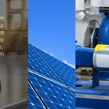
-핀
열교
과적
향상
,
관리