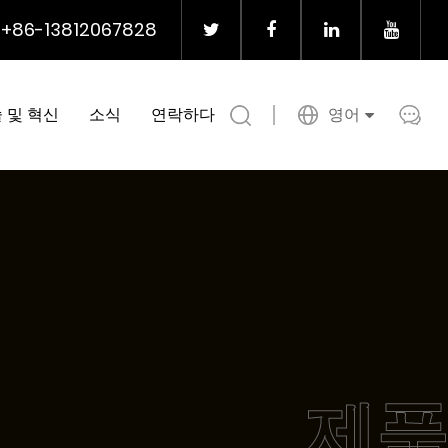
+86-13812067828
 및 혁신
소식
연락하다
영어
제품