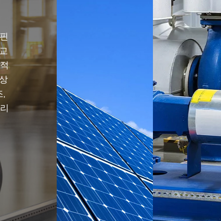
-핀
열교
과적
향상
,
관리