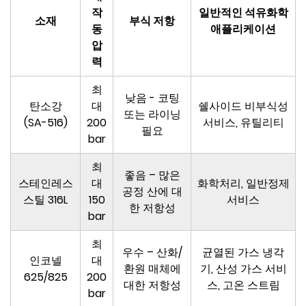
작
일반적인 석유화학
소재
부식 저항
동
애플리케이션
압
력
최
낮음 - 코팅
탄소강
대
쉘사이드 비부식성
또는 라이닝
(SA-516)
200
서비스, 유틸리티
필요
bar
최
좋음 – 많은
스테인레스
대
화학처리, 일반정제
공정 산에 대
스틸 316L
150
서비스
한 저항성
bar
최
우수 – 산화/
균열된 가스 냉각
인코넬
대
환원 매체에
기, 산성 가스 서비
625/825
200
대한 저항성
스, 고온 스트림
bar