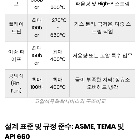
브
파울링 및 High-P 스트림
ar
500°C
최대
-270°C
플레이
가스 분리, 극저온, 다중 스
100b
~
트핀
트림 작업
ar
650°C
최대
이중 파
최대
150b
저용량 또는 고압 특수 업무
이프
400°C
ar
공냉식
최대
최대
물이 부족한 지역; 정유소
(Fin-
100바
400°C
오버헤드 냉각
Fan)
고압석유화학서비스의 구조비교
설계 표준 및 규정 준수: ASME, TEMA 및
API 660