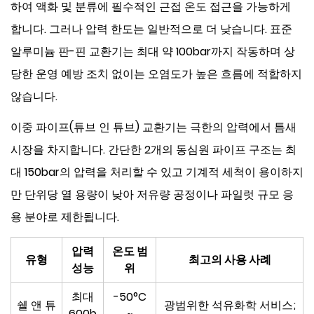
하여 액화 및 분류에 필수적인 근접 온도 접근을 가능하게
합니다. 그러나 압력 한도는 일반적으로 더 낮습니다. 표준
알루미늄 판-핀 교환기는 최대 약 100bar까지 작동하며 상
당한 운영 예방 조치 없이는 오염도가 높은 흐름에 적합하지
않습니다.
이중 파이프(튜브 인 튜브) 교환기는 극한의 압력에서 틈새
시장을 차지합니다. 간단한 2개의 동심원 파이프 구조는 최
대 150bar의 압력을 처리할 수 있고 기계적 세척이 용이하지
만 단위당 열 용량이 낮아 저유량 공정이나 파일럿 규모 응
용 분야로 제한됩니다.
압력
온도 범
유형
최고의 사용 사례
성능
위
최대
-50°C
쉘 앤 튜
광범위한 석유화학 서비스;
600b
~