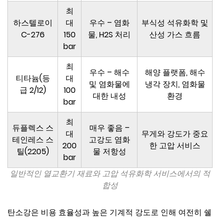
최
하스텔로이
대
우수 – 염화
부식성 석유화학 및
C-276
150
물, H2S 처리
산성 가스 흐름
bar
최
우수 – 해수
해양 플랫폼, 해수
티타늄(등
대
및 염화물에
냉각 장치, 염화물
급 2/12)
100
대한 내성
환경
bar
최
듀플렉스 스
매우 좋음 –
대
무게와 강도가 중요
테인레스 스
고강도 염화
200
한 고압 서비스
틸(2205)
물 저항성
bar
일반적인 열교환기 재료와 고압 석유화학 서비스에서의 적
합성
탄소강은 비용 효율성과 높은 기계적 강도로 인해 여전히 쉘